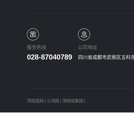
服务热线
公司地址
028-87040789
四川省成都市武侯区五科东
顶呱呱网
|
小顶网
|
顶呱呱集团
|