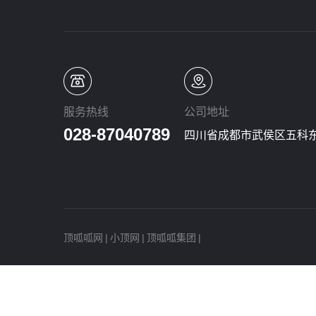
服务热线
公司地址
028-87040789
四川省成都市武侯区五科东
顶呱呱网
|
小顶网
|
顶呱呱集团
|