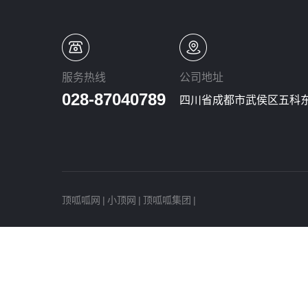
服务热线
公司地址
028-87040789
四川省成都市武侯区五科东
顶呱呱网
|
小顶网
|
顶呱呱集团
|