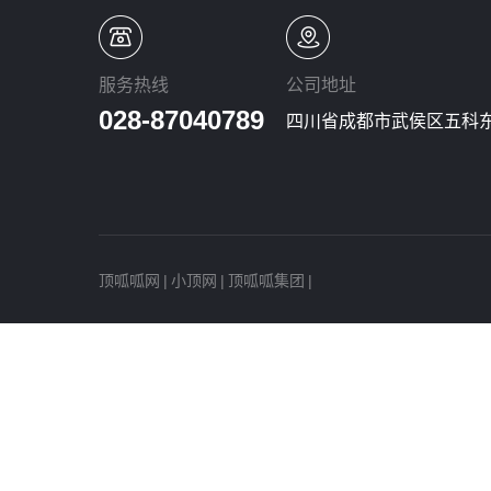
服务热线
公司地址
028-87040789
四川省成都市武侯区五科东
顶呱呱网
|
小顶网
|
顶呱呱集团
|