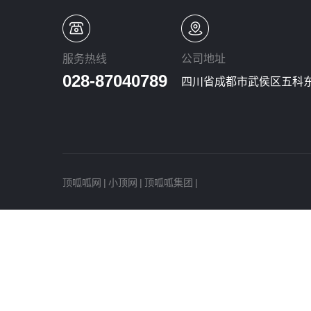
服务热线
公司地址
028-87040789
四川省成都市武侯区五科东
顶呱呱网
|
小顶网
|
顶呱呱集团
|