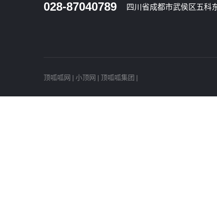
028-87040789
四川省成都市武侯区五科东
顶呱呱网
|
小顶网
|
顶呱呱集团
|