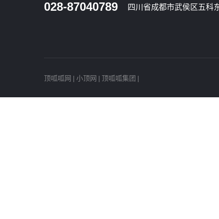
028-87040789
四川省成都市武侯区五科东
顶呱呱网
|
小顶网
|
顶呱呱集团
|