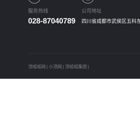
服务热线
公司地址
028-87040789
四川省成都市武侯区五科东
顶呱呱网
|
小顶网
|
顶呱呱集团
|